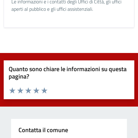
Le informazioni e i contatti degli Uffici di Città, gli uffici
aperti al pubblico e gli uffici assistenziali.
Quanto sono chiare le informazioni su questa
pagina?
Valuta da 1 a 5 stelle la pagina
Valuta 1 stelle su 5
Valuta 2 stelle su 5
Valuta 3 stelle su 5
Valuta 4 stelle su 5
Valuta 5 stelle su 5
Contatta il comune