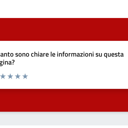
anto sono chiare le informazioni su questa
gina?
a da 1 a 5 stelle la pagina
ta 1 stelle su 5
Valuta 2 stelle su 5
Valuta 3 stelle su 5
Valuta 4 stelle su 5
Valuta 5 stelle su 5