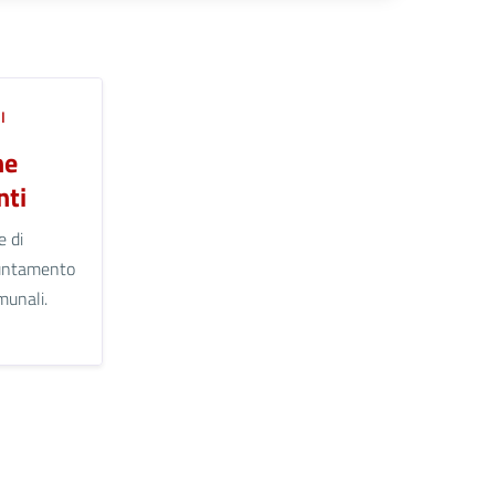
I
ne
ti
e di
untamento
omunali.