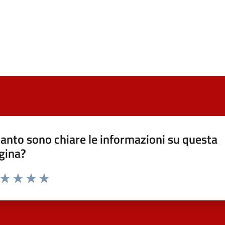
anto sono chiare le informazioni su questa
gina?
a da 1 a 5 stelle la pagina
ta 1 stelle su 5
Valuta 2 stelle su 5
Valuta 3 stelle su 5
Valuta 4 stelle su 5
Valuta 5 stelle su 5