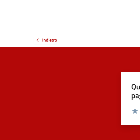
Indietro
Qu
pa
Valut
Valu