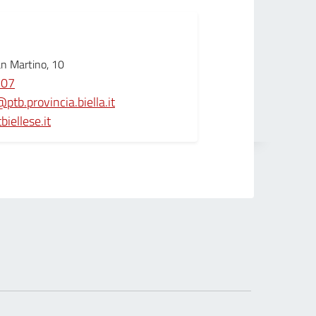
an Martino, 10
107
ptb.provincia.biella.it
iellese.it