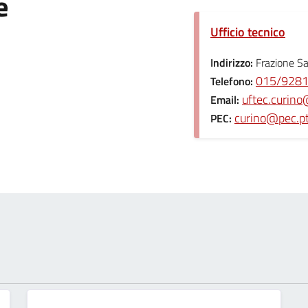
e
Ufficio tecnico
Indirizzo:
Frazione S
015/928
Telefono:
uftec.curino@
Email:
curino@pec.ptb
PEC: