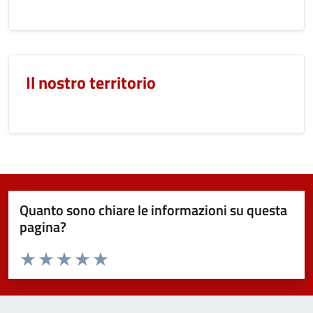
Il nostro territorio
Quanto sono chiare le informazioni su questa
pagina?
Valuta da 1 a 5 stelle la pagina
Valuta 1 stelle su 5
Valuta 2 stelle su 5
Valuta 3 stelle su 5
Valuta 4 stelle su 5
Valuta 5 stelle su 5