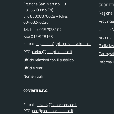
Frazione San Martino, 10
SPORTE
13865 Curino (BI)
Regione
C.F. 83000870028 - P.Iva:
Provincia
00408240026
Telefono:
015/928107
Unione M
Fax: 015/928163
Sistema
E-mail:
Biella la
PEC:
Cartograf
Ufficio relazioni con il pubblico
Informa 
Uffici e orari
Numeri utili
CONTATTI D.P.O.
E-mail:
PEC: