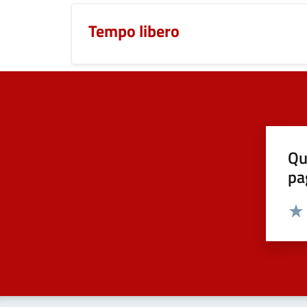
Tempo libero
Qu
pa
Valut
Valu