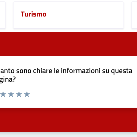
Turismo
anto sono chiare le informazioni su questa
gina?
a da 1 a 5 stelle la pagina
ta 1 stelle su 5
Valuta 2 stelle su 5
Valuta 3 stelle su 5
Valuta 4 stelle su 5
Valuta 5 stelle su 5