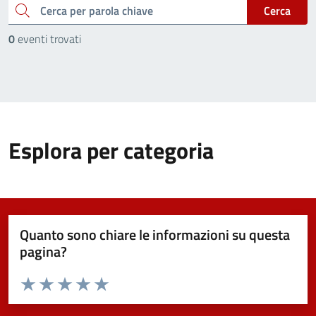
cerca
Cerca
0
eventi trovati
Esplora per categoria
Quanto sono chiare le informazioni su questa
pagina?
Valuta da 1 a 5 stelle la pagina
Valuta 1 stelle su 5
Valuta 2 stelle su 5
Valuta 3 stelle su 5
Valuta 4 stelle su 5
Valuta 5 stelle su 5