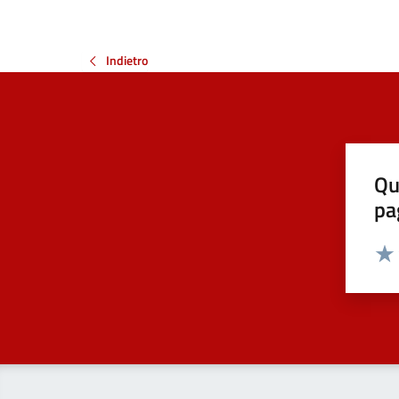
Indietro
Qu
pa
Valut
Valu