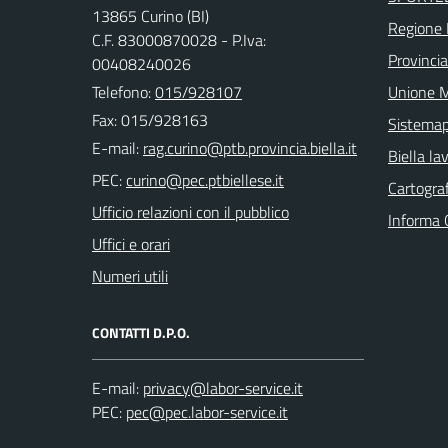
13865 Curino (BI)
Regione
C.F. 83000870028 - P.Iva:
Provincia
00408240026
Telefono:
015/928107
Unione M
Fax: 015/928163
Sistema
E-mail:
Biella la
PEC:
Cartograf
Ufficio relazioni con il pubblico
Informa 
Uffici e orari
Numeri utili
CONTATTI D.P.O.
E-mail:
PEC: