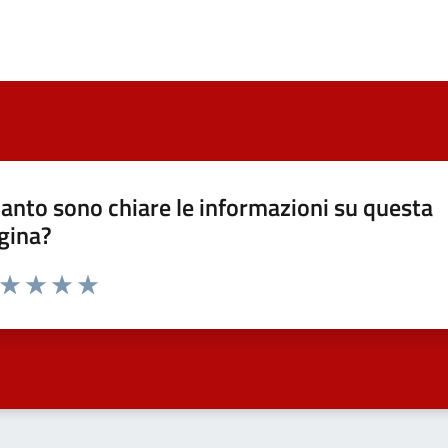
anto sono chiare le informazioni su questa
gina?
a da 1 a 5 stelle la pagina
ta 1 stelle su 5
Valuta 2 stelle su 5
Valuta 3 stelle su 5
Valuta 4 stelle su 5
Valuta 5 stelle su 5