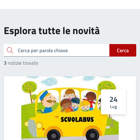
Esplora tutte le novità
cerca
Cerca
3
notizie trovate
24
Lug