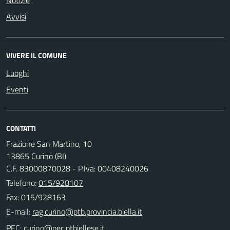
Avvisi
VIVERE IL COMUNE
Luoghi
Eventi
CONTATTI
Frazione San Martino, 10
13865 Curino (BI)
C.F. 83000870028 - P.Iva: 00408240026
Telefono:
015/928107
Fax: 015/928163
E-mail:
PEC: