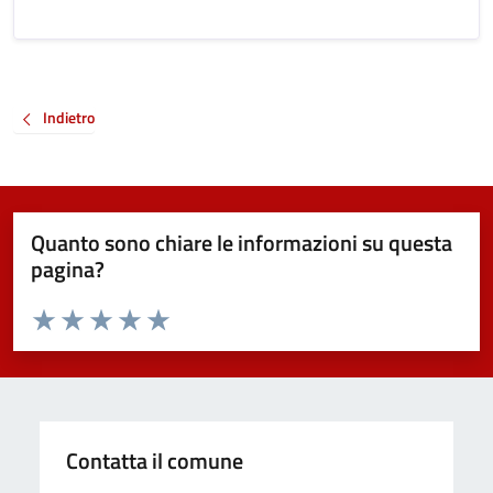
Indietro
Quanto sono chiare le informazioni su questa
pagina?
Valuta da 1 a 5 stelle la pagina
Valuta 1 stelle su 5
Valuta 2 stelle su 5
Valuta 3 stelle su 5
Valuta 4 stelle su 5
Valuta 5 stelle su 5
Contatta il comune