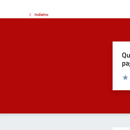
Indietro
Qu
pa
Valut
Valu