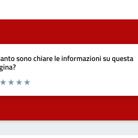
anto sono chiare le informazioni su questa
gina?
a da 1 a 5 stelle la pagina
ta 1 stelle su 5
Valuta 2 stelle su 5
Valuta 3 stelle su 5
Valuta 4 stelle su 5
Valuta 5 stelle su 5