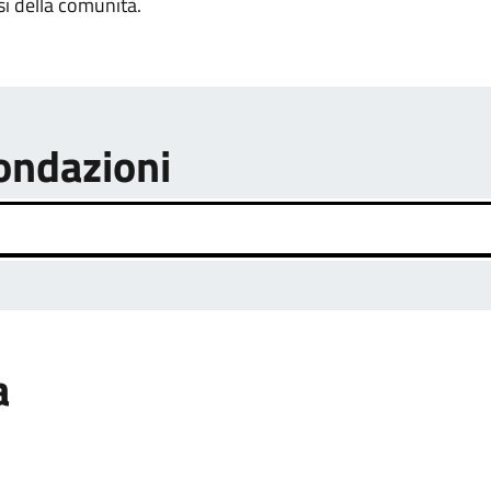
si della comunità.
fondazioni
a