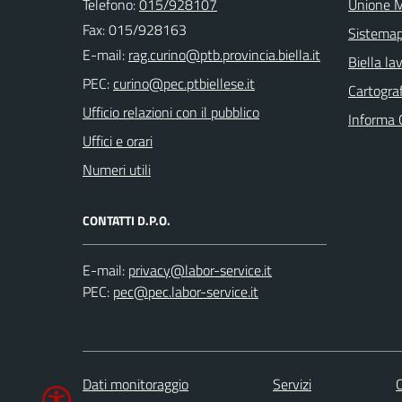
Telefono:
015/928107
Unione M
Fax: 015/928163
Sistema
E-mail:
Biella la
PEC:
Cartograf
Ufficio relazioni con il pubblico
Informa 
Uffici e orari
Numeri utili
CONTATTI D.P.O.
E-mail:
PEC:
Dati monitoraggio
Servizi
C