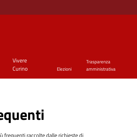
Vivere
Trasparenza
Curino
Elezioni
amministrativa
equenti
 frequenti raccolte dalle richieste di