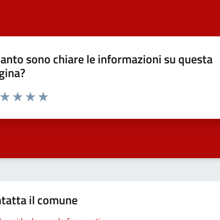
anto sono chiare le informazioni su questa
gina?
a da 1 a 5 stelle la pagina
ta 1 stelle su 5
Valuta 2 stelle su 5
Valuta 3 stelle su 5
Valuta 4 stelle su 5
Valuta 5 stelle su 5
tatta il comune