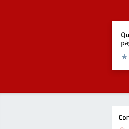
Qu
pa
Valut
Valu
Con