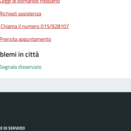
Leggi le domande frequenti
Richiedi assistenza
Chiama il numero 015/928107
Prenota appuntamento
blemi in città
Segnala disservizio
E DI SERVIZIO