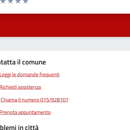
ta 1 stelle su 5
Valuta 2 stelle su 5
Valuta 3 stelle su 5
Valuta 4 stelle su 5
Valuta 5 stelle su 5
tatta il comune
Leggi le domande frequenti
Richiedi assistenza
Chiama il numero 015/928107
Prenota appuntamento
blemi in città