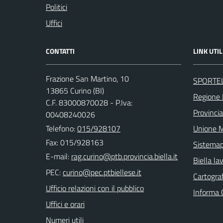
Politici
Uffici
CONTATTI
LINK UTIL
Frazione San Martino, 10
SPORTE
13865 Curino (BI)
Regione
C.F. 83000870028 - P.Iva:
Provincia
00408240026
Telefono:
015/928107
Unione M
Fax: 015/928163
Sistema
E-mail:
Biella la
PEC:
Cartograf
Ufficio relazioni con il pubblico
Informa 
Uffici e orari
Numeri utili