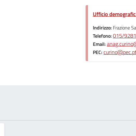
Ufficio demografic
Indirizzo:
Frazione S
015/928
Telefono:
anag.curino@p
Email:
curino@pec.ptb
PEC: