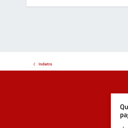
Indietro
Qu
pa
Valut