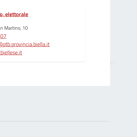
o, elettorale
an Martino, 10
107
tb.provincia.biella.it
iellese.it