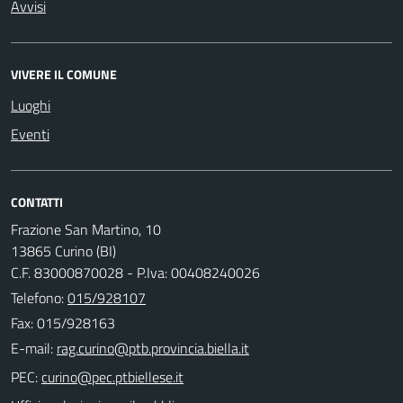
Avvisi
VIVERE IL COMUNE
Luoghi
Eventi
CONTATTI
Frazione San Martino, 10
13865 Curino (BI)
C.F. 83000870028 - P.Iva: 00408240026
Telefono:
015/928107
Fax: 015/928163
E-mail:
PEC: